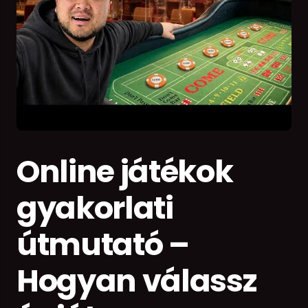
Online játékok
gyakorlati
útmutató –
Hogyan válassz