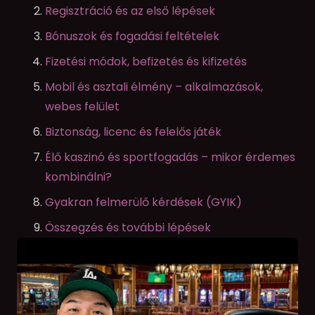
Regisztráció és az első lépések
Bónuszok és fogadási feltételek
Fizetési módok, befizetés és kifizetés
Mobil és asztali élmény – alkalmazások,
webes felület
Biztonság, licenc és felelős játék
Élő kaszinó és sportfogadás – mikor érdemes
kombinálni?
Gyakran felmerülő kérdések (GYIK)
Összegzés és további lépések