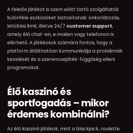
A felelős játékot is szem előtt tartó szolgáltatók
különféle eszközöket biztosítanak: önkorlátozás,
letöltési limit, illetve 24/7
customer support
,
amely élő chat-en, e‑mailen vagy telefonon is
elérhető. A játékosok számára fontos, hogy a
platform átláthatóan kommunikálja a problémák
kezelését és a szerencsejáték-függőség elleni
programokat.
Élő kaszinó és
sportfogadás – mikor
érdemes kombinálni?
Az élő kaszinó játékok, mint a blackjack, roulette