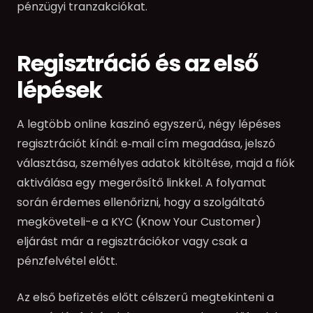
pénzügyi tranzakciókat.
Regisztráció és az első
lépések
A legtöbb online kaszinó egyszerű, négy lépéses
regisztrációt kínál: e‑mail cím megadása, jelszó
választása, személyes adatok kitöltése, majd a fiók
aktiválása egy megerősítő linkkel. A folyamat
során érdemes ellenőrizni, hogy a szolgáltató
megköveteli-e a KYC (Know Your Customer)
eljárást már a regisztrációkor vagy csak a
pénzfelvétel előtt.
Az első befizetés előtt célszerű megtekinteni a