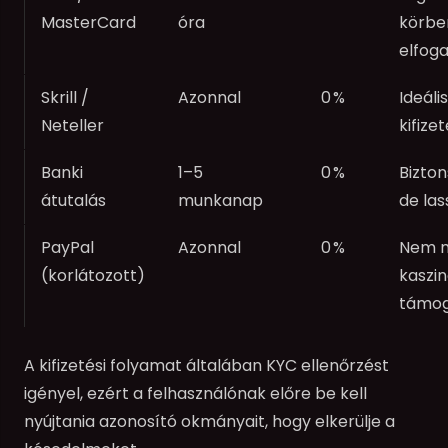
MasterCard
óra
körbe
elfog
Skrill /
Azonnal
0 %
Ideáli
Neteller
kifize
Banki
1–5
0 %
Bizton
átutalás
munkanap
de las
PayPal
Azonnal
0 %
Nem 
(korlátozott)
kaszi
támog
A kifizetési folyamat általában KYC ellenőrzést
igényel, ezért a felhasználónak előre be kell
nyújtania azonosító okmányait, hogy elkerülje a