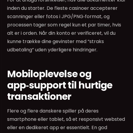
inden du starter. De fleste casinoer accepterer
scanninger eller fotos i JPG/PNG‑format, og
processen tager som regel kun et par timer, hvis
alt er i orden. Når din konto er verificeret, vil du
kunne trække dine gevinster med “straks
udbetaling” uden yderligere hindringer.
Mobiloplevelse og
app‑support til hurtige
transaktioner
Flere og flere danskere spiller på deres
smartphone eller tablet, så et responsivt websted
eller en dedikeret app er essentielt. En god