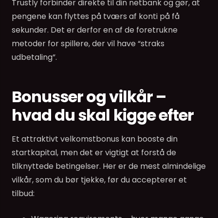
Trustly forbinder direkte til din netbank og gør, at
pengene kan flyttes på tværs af konti på få
sekunder. Det er derfor en af de foretrukne
metoder for spillere, der vil have “straks
udbetaling”.
Bonusser og vilkår –
hvad du skal kigge efter
Et attraktivt velkomstbonus kan booste din
startkapital, men det er vigtigt at forstå de
tilknyttede betingelser. Her er de mest almindelige
vilkår, som du bør tjekke, før du accepterer et
tilbud: