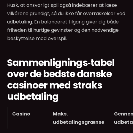
Husk, at ansvarligt spil også indebærer at læse
vilkårene grundigt, så du ikke får overraskelser ved
udbetaling. En balanceret tilgang giver dig både
friheden til hurtige gevinster og den nødvendige
beskyttelse mod overspil.
Sammenlignings‑tabel
over de bedste danske
casinoer med straks
udbetaling
Casino
Maks.
Gennem
udbetalingsgrænse
udbeta