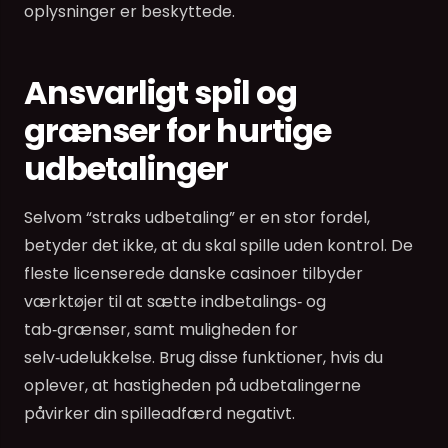
oplysninger er beskyttede.
Ansvarligt spil og
grænser for hurtige
udbetalinger
Selvom “straks udbetaling” er en stor fordel,
betyder det ikke, at du skal spille uden kontrol. De
fleste licenserede danske casinoer tilbyder
værktøjer til at sætte indbetalings‑ og
tab‑grænser, samt muligheden for
selv‑udelukkelse. Brug disse funktioner, hvis du
oplever, at hastigheden på udbetalingerne
påvirker din spilleadfærd negativt.