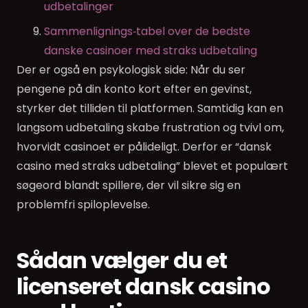
udbetalinger
Sammenlignings‑tabel over de bedste
danske casinoer med straks udbetaling
Der er også en psykologisk side: Når du ser
pengene på din konto kort efter en gevinst,
styrker det tilliden til platformen. Samtidig kan en
langsom udbetaling skabe frustration og tvivl om,
hvorvidt casinoet er pålideligt. Derfor er “dansk
casino med straks udbetaling” blevet et populært
søgeord blandt spillere, der vil sikre sig en
problemfri spiloplevelse.
Sådan vælger du et
licenseret dansk casino