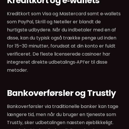
Kreditkort og e‑wallets
Kreditkort som Visa og Mastercard samt e‑wallets
som PayPal, Skrill og Neteller er blandt de
hurtigste udbydere. Når du indbetaler med en af
disse, kan du typisk også trække penge ud inden
for 15–30 minutter, forudsat at din konto er fuldt
verificeret. De fleste licenserede casinoer har
integreret direkte udbetalings‑API’er til disse
metoder.
Bankoverførsler og Trustly
Bankoverførsler via traditionelle banker kan tage
længere tid, men når du bruger en tjeneste som
Trustly, sker udbetalingen næsten øjeblikkeligt.