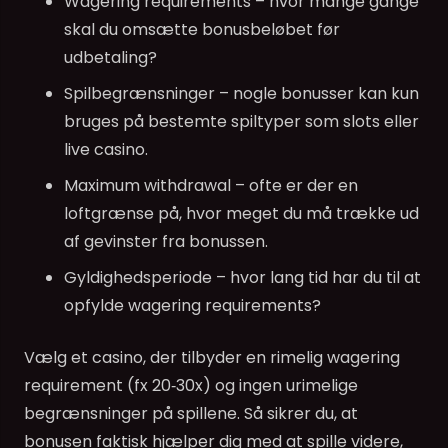
Wagering requirements – hvor mange gange
skal du omsætte bonusbeløbet før
udbetaling?
Spilbegrænsninger – nogle bonusser kan kun
bruges på bestemte spiltyper som slots eller
live casino.
Maximum withdrawal – ofte er der en
loftgrænse på, hvor meget du må trække ud
af gevinster fra bonussen.
Gyldighedsperiode – hvor lang tid har du til at
opfylde wagering requirements?
Vælg et casino, der tilbyder en rimelig wagering
requirement (fx 20‑30x) og ingen urimelige
begrænsninger på spillene. Så sikrer du, at
bonusen faktisk hjælper dig med at spille videre,