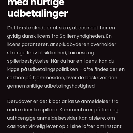
med hurtige
udbetalinger
Det første skridt er at sikre, at casinoet har en
gyldig dansk licens fra Spillemyndigheden. En
licens garanterer, at spiludbyderen overholder
strenge krav til sikkerhed, fairness og
spillerbeskyttelse. Når du har en licens, kan du
kigge på udbetalingspolitikken – ofte findes der en
sektion på hjemmesiden, hvor de beskriver den
gennemsnitlige udbetalingshastighed.
Derudover er det klogt at læse anmeldelser fra
andre danske spillere. Kommentarer på fora og
uafhængige anmeldelsessider kan afsløre, om
casinoet virkelig lever op til sine løfter om instant