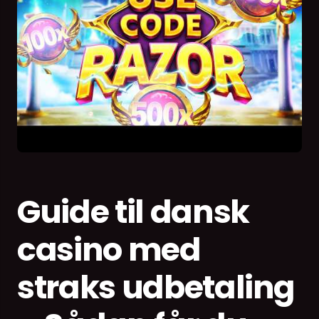
Guide til dansk
casino med
straks udbetaling