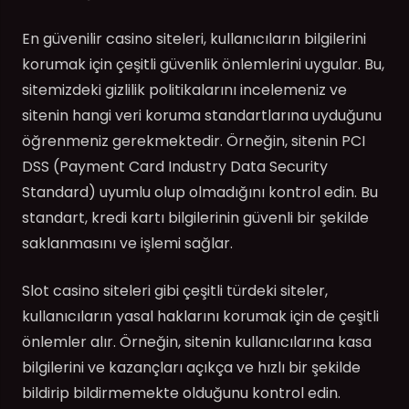
En güvenilir casino siteleri, kullanıcıların bilgilerini
korumak için çeşitli güvenlik önlemlerini uygular. Bu,
sitemizdeki gizlilik politikalarını incelemeniz ve
sitenin hangi veri koruma standartlarına uyduğunu
öğrenmeniz gerekmektedir. Örneğin, sitenin PCI
DSS (Payment Card Industry Data Security
Standard) uyumlu olup olmadığını kontrol edin. Bu
standart, kredi kartı bilgilerinin güvenli bir şekilde
saklanmasını ve işlemi sağlar.
Slot casino siteleri gibi çeşitli türdeki siteler,
kullanıcıların yasal haklarını korumak için de çeşitli
önlemler alır. Örneğin, sitenin kullanıcılarına kasa
bilgilerini ve kazançları açıkça ve hızlı bir şekilde
bildirip bildirmemekte olduğunu kontrol edin.