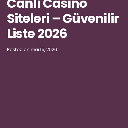
Canlı Casino
Siteleri – Güvenilir
Liste 2026
Posted on
mai 15, 2026