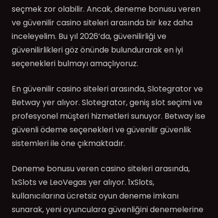
seçmek zor olabilir. Ancak, deneme bonusu veren
ve güvenilir casino siteleri arasında bir kez daha
inceleyelim. Bu yıl 2026’da, güvenilirliği ve
güvenilirlikleri göz önünde bulundurarak en iyi
seçenekleri bulmayı amaçlıyoruz.
En güvenilir casino siteleri arasında, Slotegrator ve
Betway yer alıyor. Slotegrator, geniş slot seçimi ve
profesyonel müşteri hizmetleri sunuyor. Betway ise
güvenli ödeme seçenekleri ve güvenilir güvenlik
sistemleri ile öne çıkmaktadır.
Deneme bonusu veren casino siteleri arasında,
1xSlots ve LeoVegas yer alıyor. 1xSlots,
kullanıcılarına ücretsiz oyun deneme imkanı
sunarak, yeni oyunculara güvenliğini denemelerine