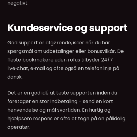
negativt.
Kundeservice og support
God support er afgørende, især når du har
spørgsmål om udbetalinger eller bonusvilkår. De
fleste bookmakere uden rofus tilbyder 24/7
live‑chat, e‑mail og ofte også en telefonlinje på
dansk.
Det er en god idé at teste supporten inden du
foretager en stor indbetaling – send en kort
henvendelse og mål svartiden. En hurtig og
hjælpsom respons er ofte et tegn på en pålidelig
operatør.