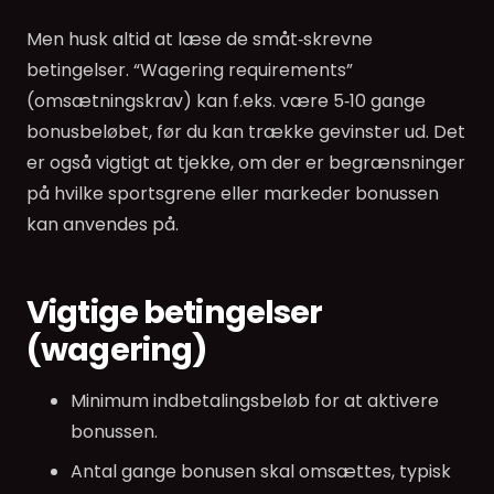
Men husk altid at læse de småt‑skrevne
betingelser. “Wagering requirements”
(omsætningskrav) kan f.eks. være 5‑10 gange
bonusbeløbet, før du kan trække gevinster ud. Det
er også vigtigt at tjekke, om der er begrænsninger
på hvilke sportsgrene eller markeder bonussen
kan anvendes på.
Vigtige betingelser
(wagering)
Minimum indbetalingsbeløb for at aktivere
bonussen.
Antal gange bonusen skal omsættes, typisk