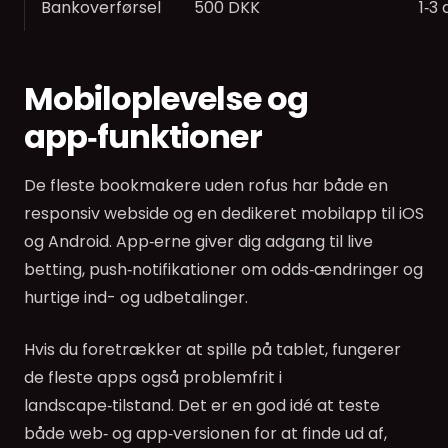
Bankoverførsel
500 DKK
1‑3
Mobiloplevelse og
app‑funktioner
De fleste bookmakere uden rofus har både en
responsiv webside og en dedikeret mobilapp til iOS
og Android. App‑erne giver dig adgang til live
betting, push‑notifikationer om odds‑ændringer og
hurtige ind- og udbetalinger.
Hvis du foretrækker at spille på tablet, fungerer
de fleste apps også problemfrit i
landscape‑tilstand. Det er en god idé at teste
både web‑ og app‑versionen for at finde ud af,