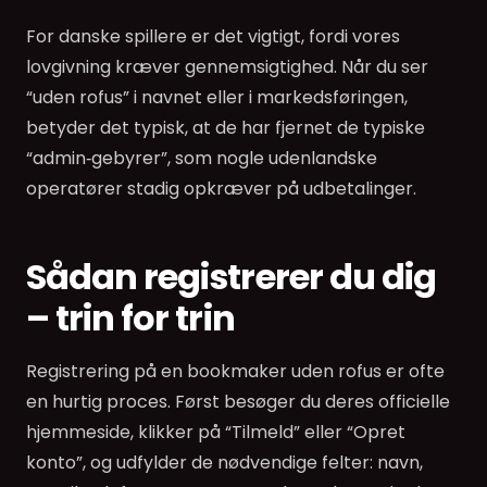
For danske spillere er det vigtigt, fordi vores
lovgivning kræver gennemsigtighed. Når du ser
“uden rofus” i navnet eller i markedsføringen,
betyder det typisk, at de har fjernet de typiske
“admin‑gebyrer”, som nogle udenlandske
operatører stadig opkræver på udbetalinger.
Sådan registrerer du dig
– trin for trin
Registrering på en bookmaker uden rofus er ofte
en hurtig proces. Først besøger du deres officielle
hjemmeside, klikker på “Tilmeld” eller “Opret
konto”, og udfylder de nødvendige felter: navn,