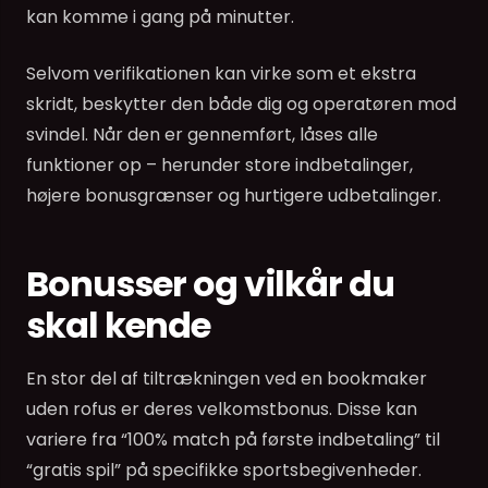
kan komme i gang på minutter.
Selvom verifikationen kan virke som et ekstra
skridt, beskytter den både dig og operatøren mod
svindel. Når den er gennemført, låses alle
funktioner op – herunder store indbetalinger,
højere bonusgrænser og hurtigere udbetalinger.
Bonusser og vilkår du
skal kende
En stor del af tiltrækningen ved en bookmaker
uden rofus er deres velkomstbonus. Disse kan
variere fra “100% match på første indbetaling” til
“gratis spil” på specifikke sportsbegivenheder.