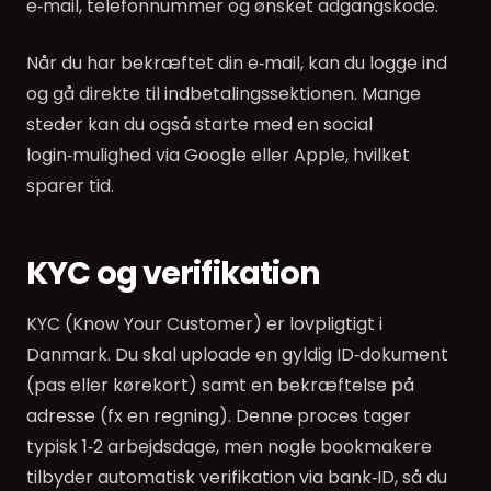
e‑mail, telefonnummer og ønsket adgangskode.
Når du har bekræftet din e‑mail, kan du logge ind
og gå direkte til indbetalingssektionen. Mange
steder kan du også starte med en social
login‑mulighed via Google eller Apple, hvilket
sparer tid.
KYC og verifikation
KYC (Know Your Customer) er lovpligtigt i
Danmark. Du skal uploade en gyldig ID‑dokument
(pas eller kørekort) samt en bekræftelse på
adresse (fx en regning). Denne proces tager
typisk 1‑2 arbejdsdage, men nogle bookmakere
tilbyder automatisk verifikation via bank‑ID, så du