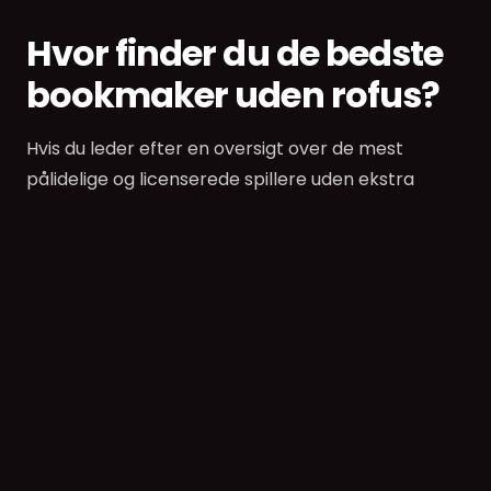
Hvor finder du de bedste
bookmaker uden rofus?
Hvis du leder efter en oversigt over de mest
pålidelige og licenserede spillere uden ekstra
rofus‑gebyrer, kan du besøge
casino sider
. Her får
du sammenligninger af bonusser,
betalingsmetoder og brugeroplevelser, så du kan
træffe et informeret valg.
Afsluttende tanker
At vælge en bookmaker uden rofus handler i bund
og grund om gennemsigtighed og