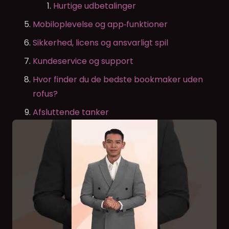
Hurtige udbetalinger
Mobiloplevelse og app‑funktioner
Sikkerhed, licens og ansvarligt spil
Kundeservice og support
Hvor finder du de bedste bookmaker uden
rofus?
Afsluttende tanker